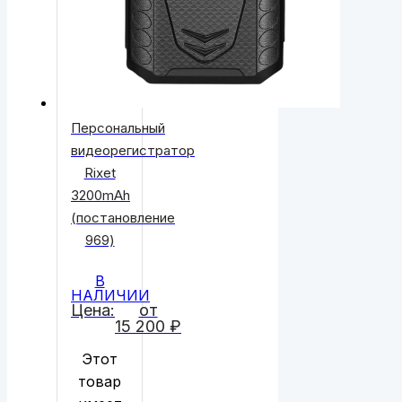
Персональный
видеорегистратор
Rixet
3200mAh
(постановление
969)
В
НАЛИЧИИ
Цена:
от
15 200
₽
Этот
товар