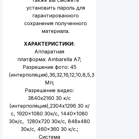
установить пароль для
гарантированного
сохранения полученного
материала.
ХАРАКТЕРИСТИКИ:
Аппаратная
платформа: Ambarella A7;
Разрешение фото: 45
(интерполяция),36,32,16,12,10,8,5,3
Mп;
Разрешение видео:
3840х2160 30 к/с
(интерполяция),2304х1296 30 к/
с, 1920×1080 30к/с, 1440×1080
30к/с, 1280х720 30к/с, 848х480
30к/с, 460×360 30 к/с.;
Система