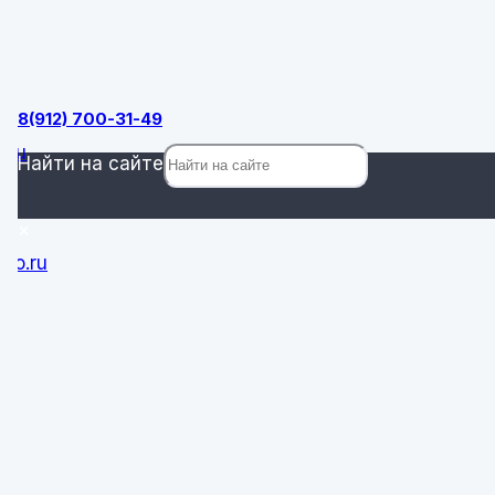
ок
8(912) 700-31-49
.ru
Найти на сайте
×
ro.ru
0