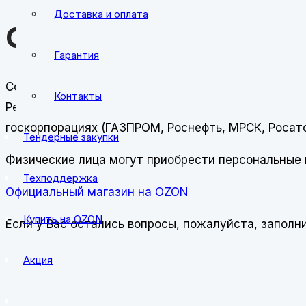
Доставка и оплата
Официальный магаз
Гарантия
Cobra Pro — это ведущий российский разработчик
Контакты
Регистраторы используются в государственных ор
госкорпорациях (ГАЗПРОМ, Роснефть, МРСК, Росато
Тендерные закупки
Физические лица могут приобрести персональные
Техподдержка
Официальный магазин на OZON
Купить на OZON
Если у Вас остались вопросы, пожалуйста, заполн
Акция