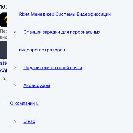
Заказать звон
Rixet Менеджер Системы Видеофиксации
Сейчас на связи
Персональные носимые
Станции зарядки для персональных
видеорегистраторы
sale@cobrapro
видеорегистраторов
Главная
8(912) 700-31-49
Подавители сотовой связи
sale@cobrapro.ru
tender@cobrap
Официальный магазин на OZON
Аксессуары
пн-пт: 8:00-18:0
О компании
О нас