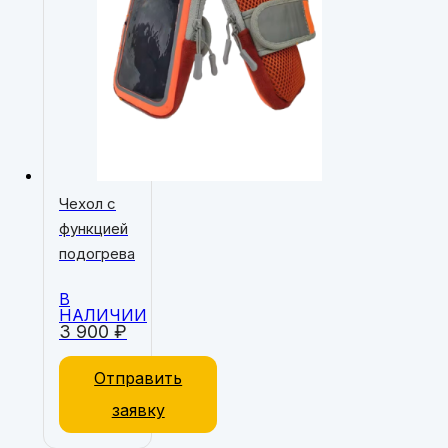
Чехол с
функцией
подогрева
В
НАЛИЧИИ
3 900
₽
Отправить
заявку