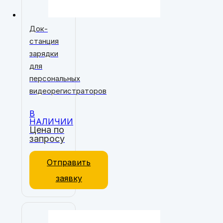
Док-
станция
зарядки
для
персональных
видеорегистраторов
В
НАЛИЧИИ
Цена по
запросу
Отправить
заявку