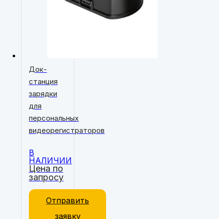
Док-
станция
зарядки
для
персональных
видеорегистраторов
В
НАЛИЧИИ
Цена по
запросу
Отправить
заявку