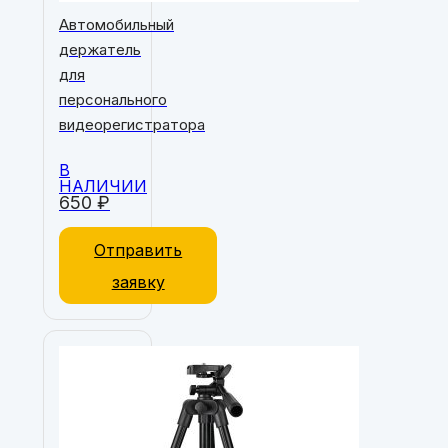
Автомобильный
держатель
для
персонального
видеорегистратора
В
НАЛИЧИИ
650
₽
Отправить
заявку