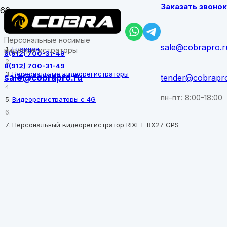
Заказать звоно
Персональные носимые
sale@cobrapro.r
Главная
видеорегистраторы
8(912) 700-31-49
8(912) 700-31-49
Персональные видеорегистраторы
sale@cobrapro.ru
tender@cobrapr
пн-пт: 8:00-18:00
Видеорегистраторы с 4G
Персональный видеорегистратор RIXET-RX27 GPS