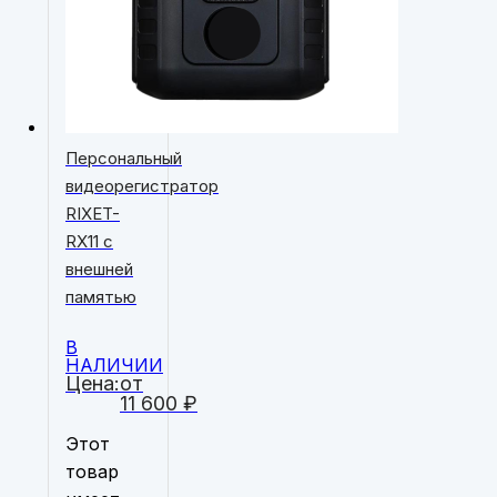
Персональный
видеорегистратор
RIXET-
RX11 с
внешней
памятью
В
НАЛИЧИИ
Цена:
от
11 600
₽
Этот
товар