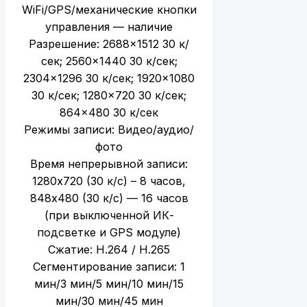
WiFi/GPS/механические кнопки
управления — наличие
Разрешение: 2688×1512 30 к/
сек; 2560×1440 30 к/сек;
2304×1296 30 к/сек; 1920×1080
30 к/сек; 1280×720 30 к/сек;
864×480 30 к/сек
Режимы записи: Видео/аудио/
фото
Время непрерывной записи:
1280х720 (30 к/с) – 8 часов,
848х480 (30 к/с) — 16 часов
(при выключенной ИК-
подсветке и GPS модуле)
Сжатие: H.264 / H.265
Сегментирование записи: 1
мин/3 мин/5 мин/10 мин/15
мин/30 мин/45 мин