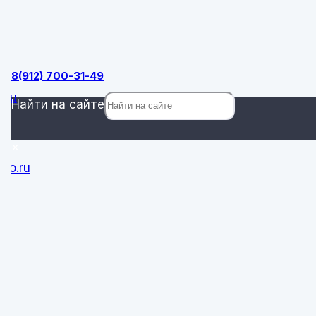
ок
8(912) 700-31-49
.ru
Найти на сайте
×
ro.ru
0