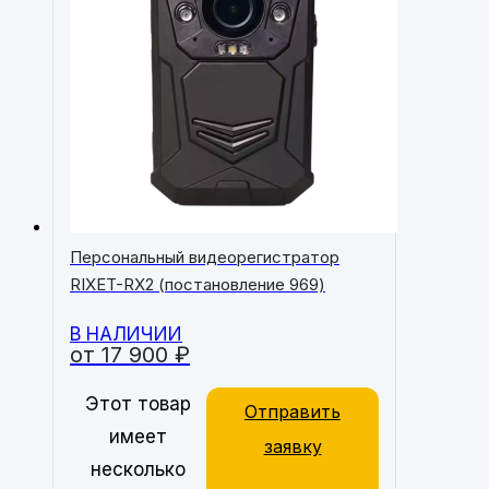
Персональный видеорегистратор
RIXET-RX2 (постановление 969)
В НАЛИЧИИ
от
17 900
₽
Этот товар
Отправить
имеет
заявку
несколько