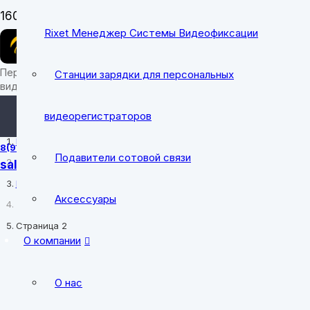
Заказать звон
Rixet Менеджер Системы Видеофиксации
Сейчас на связи
Персональные носимые
Станции зарядки для персональных
видеорегистраторы
sale@cobrapro
видеорегистраторов
Главная
8(912) 700-31-49
Подавители сотовой связи
sale@cobrapro.ru
tender@cobrap
Персональные видеорегистраторы
Аксессуары
пн-пт: 8:00-18:0
Страница 2
О компании
О нас