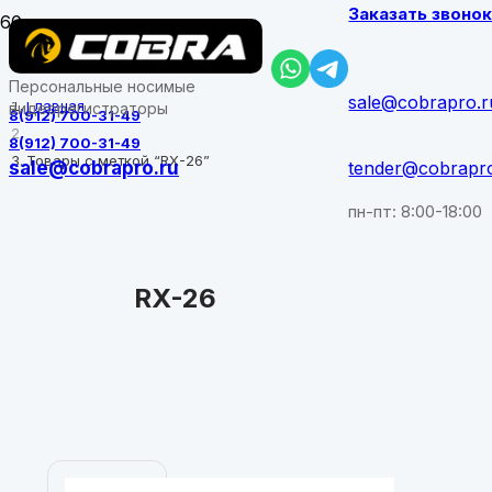
Заказать звоно
Персональные носимые
sale@cobrapro.r
Главная
видеорегистраторы
8(912) 700-31-49
8(912) 700-31-49
Товары с меткой “RX-26”
sale@cobrapro.ru
tender@cobrapr
пн-пт: 8:00-18:00
RX-26