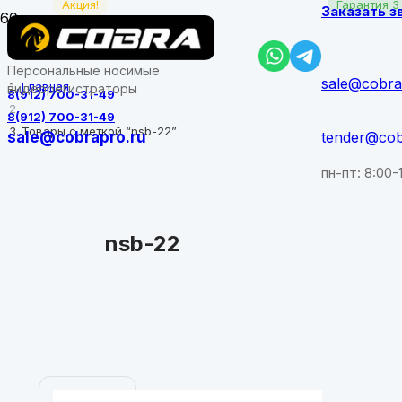
Акция!
Гарантия 3
Заказать з
Персональные носимые
sale@cobra
Главная
видеорегистраторы
8(912) 700-31-49
8(912) 700-31-49
Товары с меткой “nsb-22”
sale@cobrapro.ru
tender@cob
пн-пт: 8:00-
nsb-22