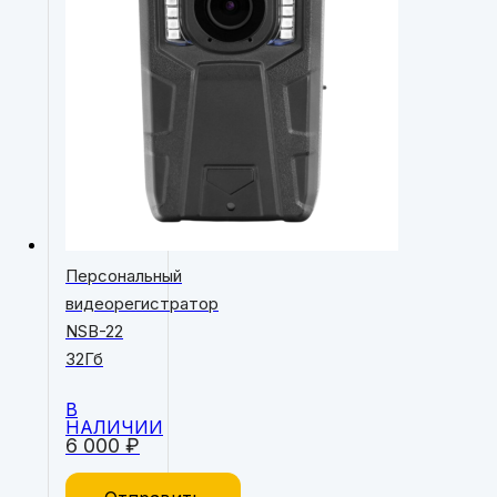
Персональный
видеорегистратор
NSB-22
32Гб
В
НАЛИЧИИ
6 000
₽