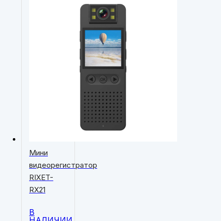
Мини
видеорегистратор
RIXET-
RX21
В
НАЛИЧИИ