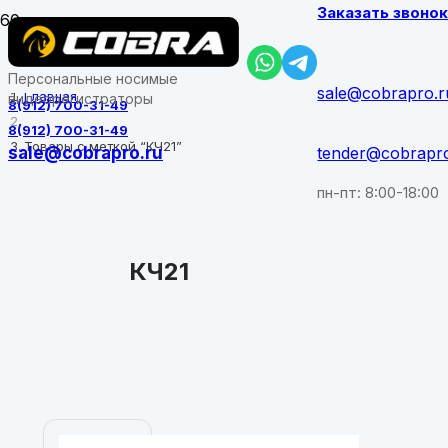
Заказать звоно
Персональные носимые
sale@cobrapro.r
Главная
видеорегистраторы
8(912) 700-31-49
8(912) 700-31-49
Товары с меткой “КЧ21”
sale@cobrapro.ru
tender@cobrapr
пн-пт: 8:00-18:00
КЧ21