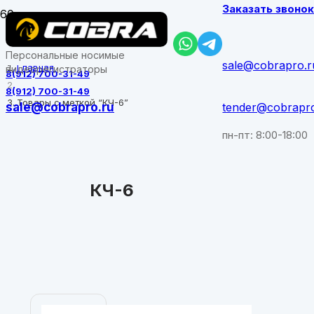
Заказать звоно
Персональные носимые
sale@cobrapro.r
Главная
видеорегистраторы
8(912) 700-31-49
8(912) 700-31-49
Товары с меткой “КЧ-6”
sale@cobrapro.ru
tender@cobrapr
пн-пт: 8:00-18:00
КЧ-6