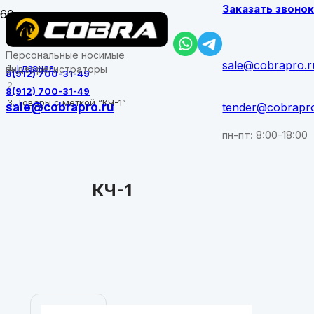
Заказать звоно
Персональные носимые
sale@cobrapro.r
Главная
видеорегистраторы
8(912) 700-31-49
8(912) 700-31-49
Товары с меткой “КЧ-1”
sale@cobrapro.ru
tender@cobrapr
пн-пт: 8:00-18:00
КЧ-1