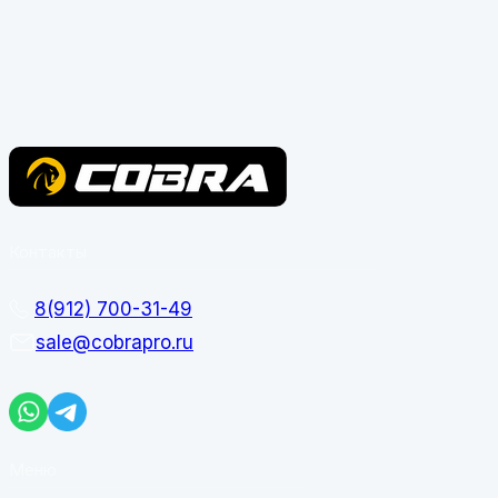
Контакты
8(912) 700-31-49
sale@cobrapro.ru
Меню