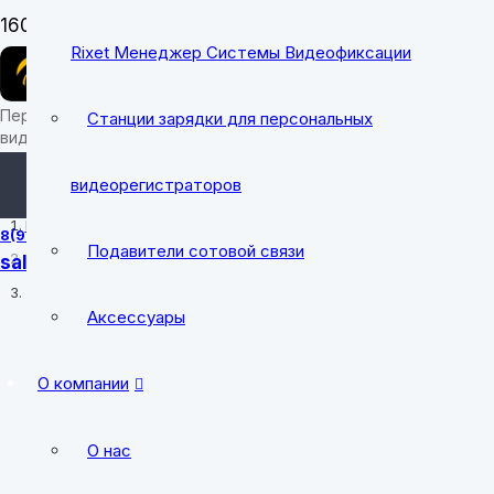
Заказать звон
Rixet Менеджер Системы Видеофиксации
Персональные носимые
Станции зарядки для персональных
видеорегистраторы
sale@cobrapro
видеорегистраторов
Главная
8(912) 700-31-49
Подавители сотовой связи
sale@cobrapro.ru
tender@cobrap
Товары с меткой “EX107”
Аксессуары
пн-пт: 8:00-18:0
О компании
О нас
E