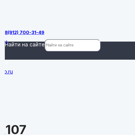
ок
8(912) 700-31-49
.ru
Найти на сайте
×
ro.ru
0
X107