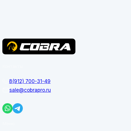
Контакты
8(912) 700-31-49
sale@cobrapro.ru
Меню