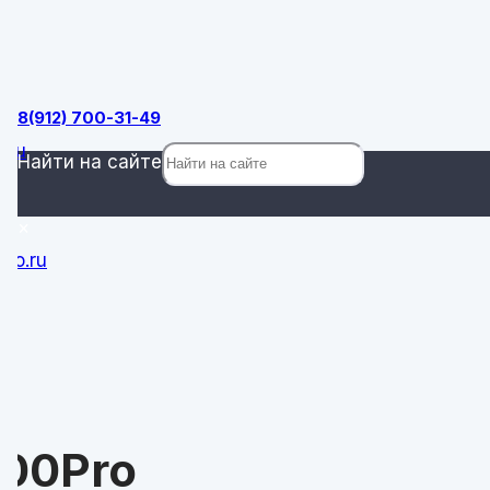
ок
8(912) 700-31-49
.ru
Найти на сайте
×
ro.ru
0
00Pro