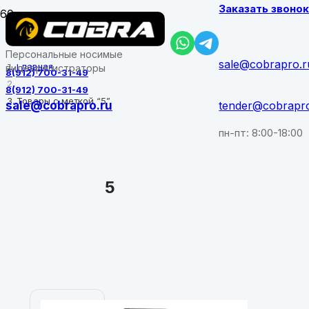
Заказать звоно
Персональные носимые
sale@cobrapro.r
Главная
видеорегистраторы
8(912) 700-31-49
8(912) 700-31-49
Товары с меткой “5”
sale@cobrapro.ru
tender@cobrapr
пн-пт: 8:00-18:00
5