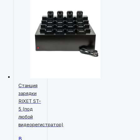
Станция
зарядки
RIXET ST-
5 (под
любой
видеорегистратор)
В