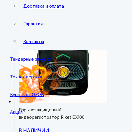
Доставка и оплата
Гарантия
Контакты
Тендерные закупки
Техподдержка
Купить на OZON
Взрывозащищенный
Акция
видеорегистратор Rixet EХ106
В НАЛИЧИИ