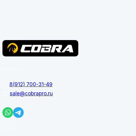
Контакты
8(912) 700-31-49
sale@cobrapro.ru
Меню