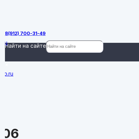
ок
8(912) 700-31-49
.ru
Найти на сайте
×
ro.ru
0
106