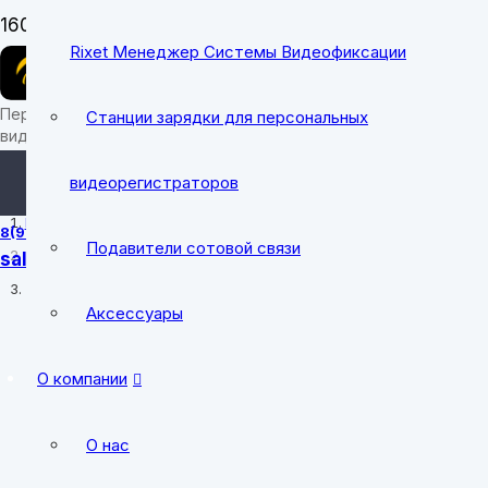
Заказать звон
Rixet Менеджер Системы Видеофиксации
Персональные носимые
Станции зарядки для персональных
видеорегистраторы
sale@cobrapro
видеорегистраторов
Главная
8(912) 700-31-49
Подавители сотовой связи
sale@cobrapro.ru
tender@cobrap
Товары с меткой “106”
Аксессуары
пн-пт: 8:00-18:0
О компании
О нас